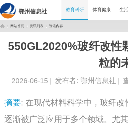
教育科研
体育健康
生
鄂州信息社
网站首页
资讯列表
资讯内容
550GL2020%玻纤
鄂
›
›
›
粒的
2026-06-15
|
发布者:
鄂州信息社
|
查
摘要
: 在现代材料科学中，玻纤
州
逐渐被广泛应用于多个领域。尤其是5