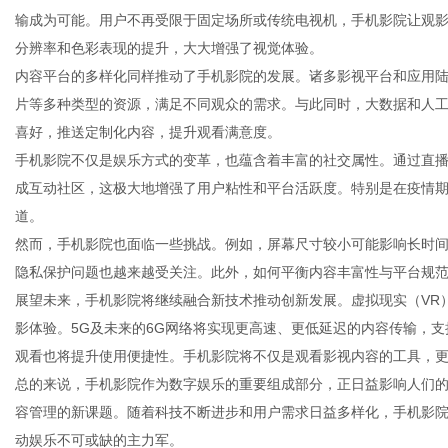
输成为可能。用户不再受限于固定场所或传统电视机，手机影院让观
分辨率和色彩表现的提升，大大增强了视觉体验。
内容平台的多样化同样推动了手机影院的发展。诸多影视平台和应用
片等多种类型的资源，满足不同观众的需求。与此同时，大数据和人
信
喜好，推送定制化内容，提升观看满意度。
手机影院不仅是娱乐方式的变革，也蕴含着丰富的社交属性。通过直
成互动社区，这极大地增强了用户粘性和平台活跃度。特别是在疫情
道。
然而，手机影院也面临一些挑战。例如，屏幕尺寸较小可能影响长时
隐私保护问题也越来越受关注。此外，如何平衡内容丰富性与平台规
展望未来，手机影院将继续融合新技术推动创新发展。虚拟现实（VR
影体验。5G及未来的6G网络将实现更高速、更低延迟的内容传输，
息
观看也将提升使用便捷性。手机影院将不仅是观看影视内容的工具，
总的来说，手机影院作为数字娱乐的重要组成部分，正日益影响人们
容管理的新课题。随着科技不断进步和用户需求日益多样化，手机影
动娱乐不可或缺的主力军。