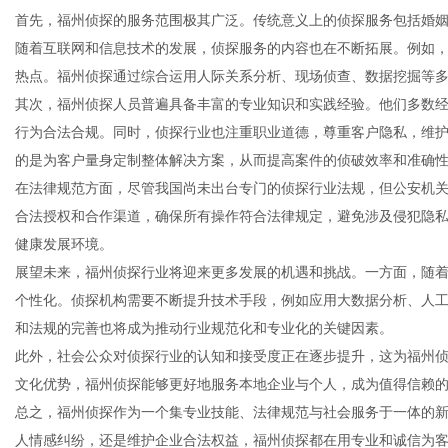
首先，福州侦探的服务范围极其广泛。传统意义上的侦探服务包括婚
随着互联网和信息技术的发展，侦探服务的内容也在不断拓展。例如
热点。福州侦探通过综合运用人际关系分析、现场侦查、数据挖掘等
其次，福州侦探人员普遍具备丰富的专业知识和实践经验。他们多数
信
行为合法合规。同时，侦探行业也注重职业道德，尊重客户隐私，维
的是为客户量身定制整体解决方案，从而提高案件的侦破效率和准确
在法律规范方面，尽管我国尚未出台专门的侦探行业法规，但公安机
合法授权和合作渠道，确保所有操作符合法律规定，避免涉及侵犯隐
健康发展环境。
展望未来，福州侦探行业将迎来更多发展的机遇和挑战。一方面，随
个性化。侦探机构需要不断提升技术手段，例如应用大数据分析、人
和法规的完善也将成为推动行业规范化和专业化的关键因素。
息
此外，社会公众对侦探行业的认知和接受度正在逐步提升，这为福州
文化优势，福州侦探能够更好地服务本地企业与个人，成为值得信赖
总之，福州侦探作为一个集专业技能、法律规范与社会服务于一体的
人情感纠纷，还是维护企业合法权益，福州侦探都在用专业和诚信为